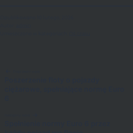
Opublikowano
10 lutego, 2026
Autor:
admin
Umieszczono w kategoriach:
Oś czasu
Nawigacja
Poprzedni wpis
Poszerzenie floty o pojazdy
wpisu
ciężarowe, spełniające normę Euro
6
Następny wpis
Spełnienie normy Euro 6 przez
każdy pojazd we flocie